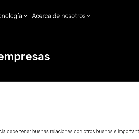
cnología
Acerca de nosotros
 empresas
encia debe tener buenas relaciones con otros buenos e importa