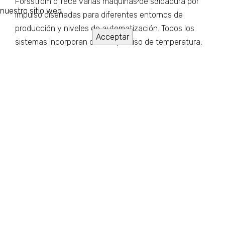
Forsstrom ofrece varias máquinas de soldadura por
nuestro sitio web.
impulso diseñadas para diferentes entornos de
producción y niveles de automatización. Todos los
Acceptar
sistemas incorporan control preciso de temperatura,
ciclos de soldadura programables y una construcción
robusta para uso industrial.
Serie iP — Introducción flexible a la
soldadura por impulso industrial
La
serie iP
proporciona una base sólida para
fabricantes que desean comenzar con la soldadura
por impulso o ampliar su capacidad de producción.
Con longitudes de soldadura de hasta cinco metros y
diferentes anchos de soldadura, la serie iP es
adecuada para diversas aplicaciones de soldadura de