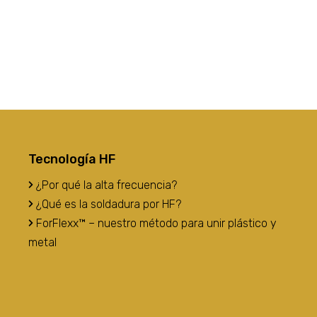
Tecnología HF
¿Por qué la alta frecuencia?
¿Qué es la soldadura por HF?
ForFlexx™ – nuestro método para unir plástico y
metal