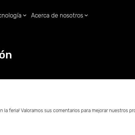
cnología
Acerca de nosotros
ión
 en la feria! Valoramos sus comentarios para mejorar nuestros 