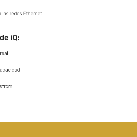
 las redes Ethernet
de iQ:
real
 capacidad
sstrom