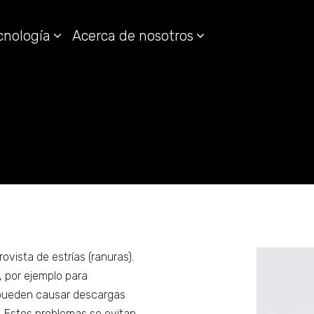
cnología
Acerca de nosotros
ovista de estrías (ranuras).
 por ejemplo para
 pueden causar descargas
al. Estos problemas se evitan