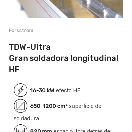
Forsstrom
TDW-Ultra
Gran soldadora longitudinal
HF
16-30 kW
efecto HF
650-1200 cm²
superficie de
soldadura
820 mm
espacio libre detrás del