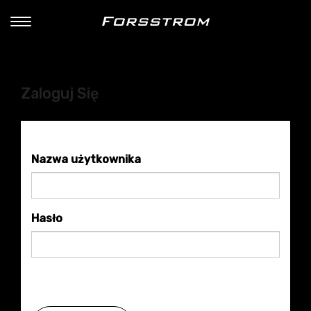
Zaloguj Się
Nazwa użytkownika
Hasło
Zapomniałeś hasła?