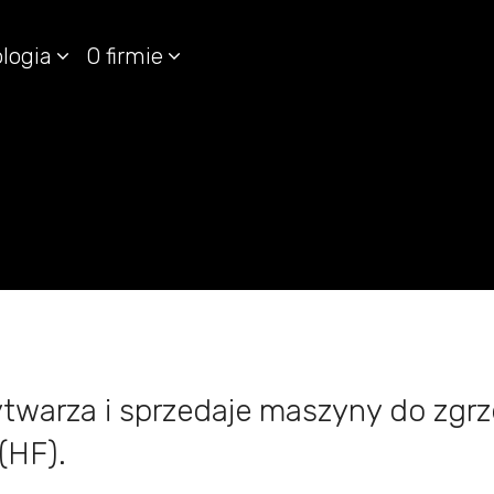
logia
O firmie
warza i sprzedaje maszyny do zgrz
(HF).