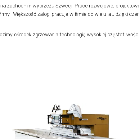
l, na zachodnim wybrzeżu Szwecji. Prace rozwojowe, projektow
my. Większość załogi pracuje w firmie od wielu lat, dzięki
adzimy ośrodek zgrzewania technologią wysokiej częstotliwośc