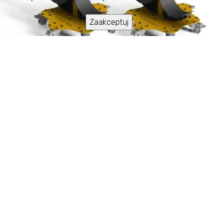
Zaakceptuj
FRH
Przechowywanie i Obsługa Rolek
Wielkoformatowych
FRH został zaprojektowany specjalnie do dużych
rolek. Może być używany zarówno do
przechowywania w stałej pozycji, jak i do łatwego
przemieszczania w drukarni. Można również użyć
trzech FRH do cięższych rolek lub rolek o długości 5
metrów, aby uniknąć odkształceń.