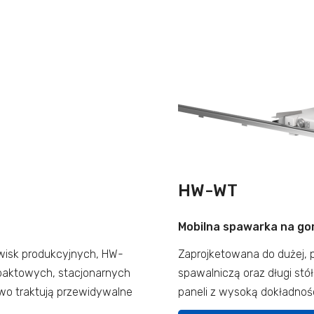
HW-WT
Mobilna spawarka na gor
wisk produkcyjnych, HW-
Zaprojketowana do dużej, 
paktowych, stacjonarnych
spawalniczą oraz długi stó
owo traktują przewidywalne
paneli z wysoką dokładnośc