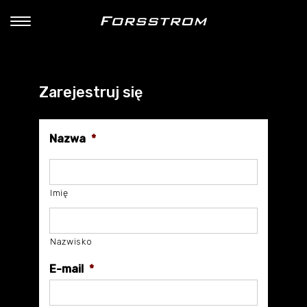
Zarejestruj się
Nazwa
*
Imię
Nazwisko
E-mail
*