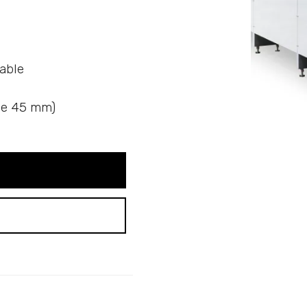
o
able
 de 45 mm)