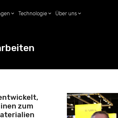
ungen
Technologie
Über uns
arbeiten
entwickelt,
hinen zum
terialien