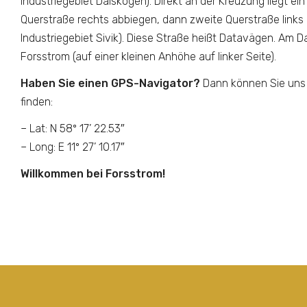
Industriegebiet Dalskogen). Direkt an der Kreuzung liegt ei
Querstraße rechts abbiegen, dann zweite Querstraße links
Industriegebiet Sivik). Diese Straße heißt Datavägen. Am Da
Forsstrom (auf einer kleinen Anhöhe auf linker Seite).
Haben Sie einen GPS-Navigator?
Dann können Sie uns 
finden:
– Lat: N 58º 17’ 22.53″
– Long: E 11º 27’ 10.17″
Willkommen bei Forsstrom!