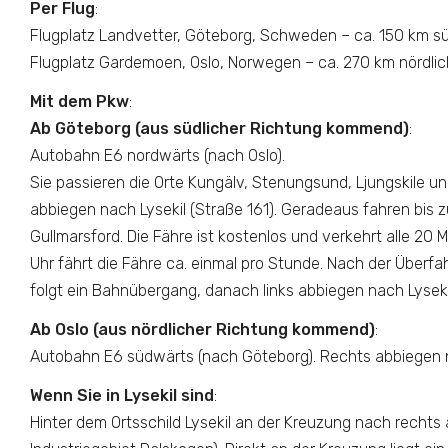
Per Flug
:
Flugplatz Landvetter, Göteborg, Schweden – ca. 150 km süd
Flugplatz Gardemoen, Oslo, Norwegen – ca. 270 km nördlich
Mit dem Pkw
:
Ab Göteborg (aus südlicher Richtung kommend)
:
Autobahn E6 nordwärts (nach Oslo).
Sie passieren die Orte Kungälv, Stenungsund, Ljungskile un
abbiegen nach Lysekil (Straße 161). Geradeaus fahren bis 
Gullmarsford. Die Fähre ist kostenlos und verkehrt alle 20
Uhr fährt die Fähre ca. einmal pro Stunde. Nach der Überf
folgt ein Bahnübergang, danach links abbiegen nach Lysekil
Ab Oslo (aus nördlicher Richtung kommend)
:
Autobahn E6 südwärts (nach Göteborg). Rechts abbiegen na
Wenn Sie in Lysekil sind
:
Hinter dem Ortsschild Lysekil an der Kreuzung nach rechts