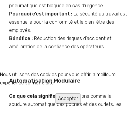
pneumatique est bloquée en cas d’urgence.
Pourquoi c’est important :
La sécurité au travail est
essentielle pour la conformité et le bien-être des
employés.
Bénéfice :
Réduction des risques d’accident et
amélioration de la confiance des opérateurs.
Nous utilisons des cookies pour vous offrir la meilleure
Automatisation Modulaire
expérience sur notre site.
Ce que cela signifie :
Des fonctions comme la
Accepter
soudure automatique des poches et des ourlets, les
butées électroniques et les ouvertures latérales pour
les grands matériaux rendent le système très
adaptable. (uniquement dans la série IG)