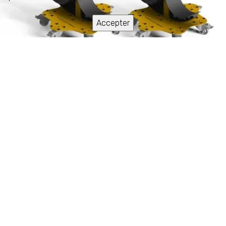
Accepter
FRH
Stockez et Manipulez des Rouleaux Grand
Format
Le FRH a été spécialement conçu pour les rouleaux de
grande taille. Il peut être utilisé aussi bien pour un
stockage fixe que pour être déplacé facilement dans
votre atelier d’impression. Vous pouvez également
utiliser trois FRH pour des rouleaux plus lourds ou des
rouleaux de 5 mètres afin d’éviter les déformations.