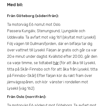
Med bil
:
Från Göteborg (söderifrån)
:
Ta motorväg E6 norrut mot Oslo.
Passera Kungälv, Stenungsund, Ljungskile och
Uddevalla. Ta avfart mot väg 161 (skyltat mot Lysekil).
Följ vägen till Gullmarsfjorden, där en bilfärja tar dig
över vattnet till Lysekil. Färjan är gratis och går ca var
20:e minut under dagtid. Kvällstid efter 20:00, går den
ca varje timme, se tidtabell
här
(för att åka till Lysekil,
titta på Skår-Finnsbo och för att åka från Lysekil, titta
på Finnsbo-Skår) Efter färjan kör du rakt fram över
järnvägsspåren, och kör vänster i rondellen mot
Lysekil (väg 162).
Från Oslo (norrifrån)
:
Ta motorväg E6 söderut mot Göteborg. Ta avfart mot