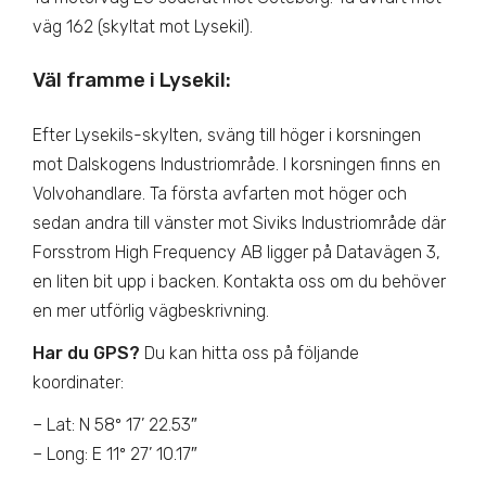
väg 162 (skyltat mot Lysekil).
Väl framme i Lysekil
:
Efter Lysekils-skylten, sväng till höger i korsningen
mot Dalskogens Industriområde. I korsningen finns en
Volvohandlare. Ta första avfarten mot höger och
sedan andra till vänster mot Siviks Industriområde där
Forsstrom High Frequency AB ligger på Datavägen 3,
en liten bit upp i backen. Kontakta oss om du behöver
en mer utförlig vägbeskrivning.
Har du GPS?
Du kan hitta oss på följande
koordinater:
– Lat: N 58º 17’ 22.53″
– Long: E 11º 27’ 10.17″