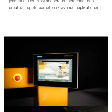
geometrier. Det minskar operatörsberoendet och
förbättrar repeterbarheten i krävande applikationer.