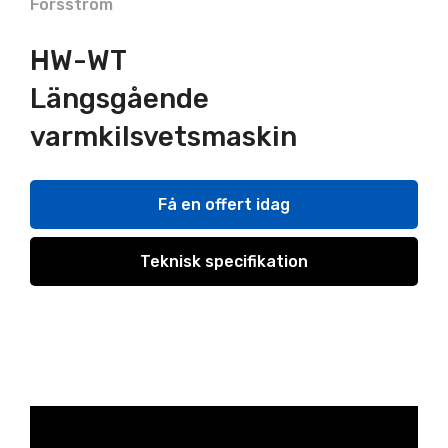
Forsstrom
HW-WT
Längsgående
varmkilsvetsmaskin
Få en offert idag
Teknisk specifikation
Videospelare