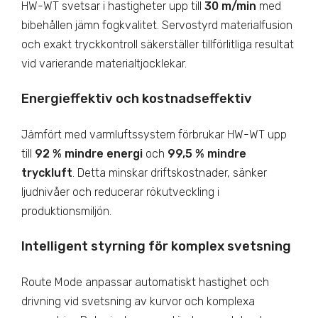
HW-WT svetsar i hastigheter upp till
30 m/min
med
bibehållen jämn fogkvalitet. Servostyrd materialfusion
och exakt tryckkontroll säkerställer tillförlitliga resultat
vid varierande materialtjocklekar.
Energieffektiv och kostnadseffektiv
Jämfört med varmluftssystem förbrukar HW-WT upp
till
92 % mindre energi
och
99,5 % mindre
tryckluft
. Detta minskar driftskostnader, sänker
ljudnivåer och reducerar rökutveckling i
produktionsmiljön.
Intelligent styrning för komplex svetsning
Route Mode anpassar automatiskt hastighet och
drivning vid svetsning av kurvor och komplexa