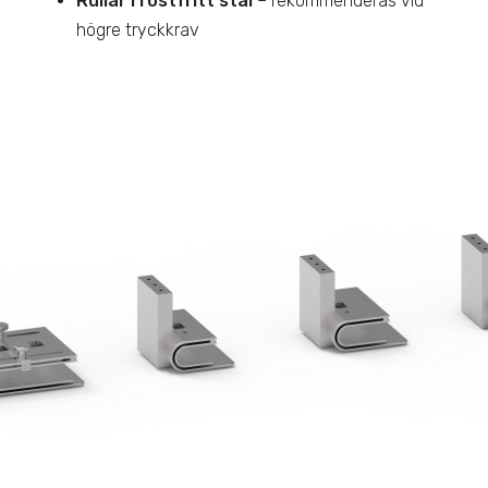
Rullar i rostfritt stål
– rekommenderas vid
högre tryckkrav