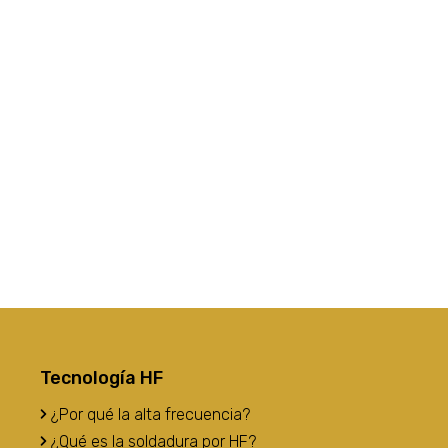
Tecnología HF
¿Por qué la alta frecuencia?
¿Qué es la soldadura por HF?