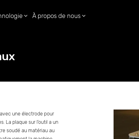
hnologie
À propos de nous
aux
é avec une électrode pour
. La plaque sur l’outil a un
être soudé au matériau au
utomatiquement la machine