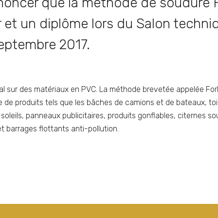
noncer que la méthode de soudure F
 et un diplôme lors du Salon techni
Septembre 2017.
l sur des matériaux en PVC. La méthode brevetée appelée ForF
re de produits tels que les bâches de camions et de bateaux, toi
oleils, panneaux publicitaires, produits gonflables, citernes s
barrages flottants anti-pollution.