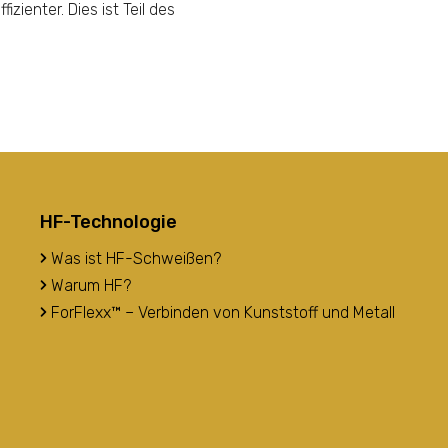
enter. Dies ist Teil des
HF-Technologie
Was ist HF-Schweißen?
Warum HF?
ForFlexx™ – Verbinden von Kunststoff und Metall