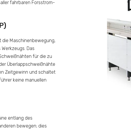
ller fahrbaren Forsstrom-
P)
rt die Maschinenbewegung,
s Werkzeugs. Das
Schweißnähten für die zu
der Überlappschweißnähte
n Zeitgewinn und schaltet
führer keine manuellen
hine entlang des
 anderen bewegen; dies