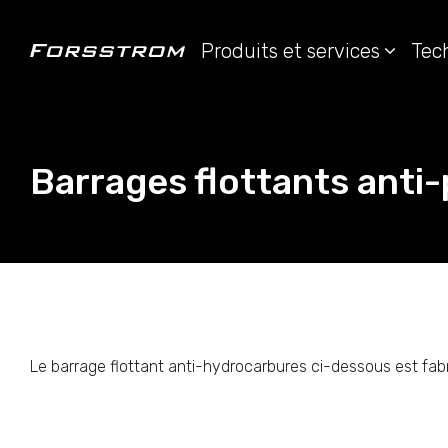
Produits et services
Tec
Barrages flottants anti-
Le barrage flottant anti-hydrocarbures ci-dessous est fab