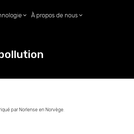
hnologie
À propos de nous
pollution
riqué par Norlense en Norvège.