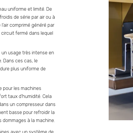
au uniforme et limité. De
oidis de série par air ou à
e l’air comprimé généré par
 circuit fermé dans lequel
 un usage très intense en
. Dans ces cas, le
udure plus uniforme de
e pour les machines
ort taux d’humidité. Cela
it dans un compresseur dans
nt basse pour refroidir la
es dommages à la machine.
chines avec un système de