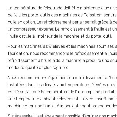
La température de l’électrode doit être maintenue à un nive
ce fait, les porte-outils des machines de Forsstrom sont refr
huile en option. Le refroidissement par air se fait grâce à d
un compresseur externe. Le refroidissement à l’huile est un
l’huile circule à l’intérieur de la machine et du porte-outil.
Pour les machines à kW élevés et les machines soumises à
fabrication, nous recommandons le refroidissement à l’huile
refroidissement à l’huile aide la machine à produire une so
meilleure qualité et plus régulière.
Nous recommandons également un refroidissement à l’huil
installées dans les climats aux températures élevées ou à f
est lié au fait que la température de l’air comprimé produ
une température ambiante élevée est souvent insuffisamme
machine et qu’une humidité importante peut provoquer d
Si nécessaire, il est également possible d’équiper nos ma