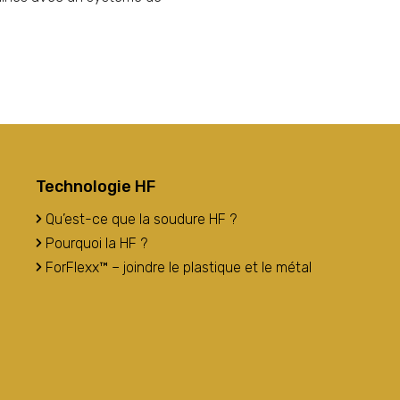
Technologie HF
Qu’est-ce que la soudure HF ?
Pourquoi la HF ?
ForFlexx™ – joindre le plastique et le métal